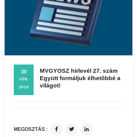
MVGYOSZ hírlevél 27. szám
30
Együtt formáljuk élhetőbbé a
JÚN.
világot!
2019
MEGOSZTÁS :