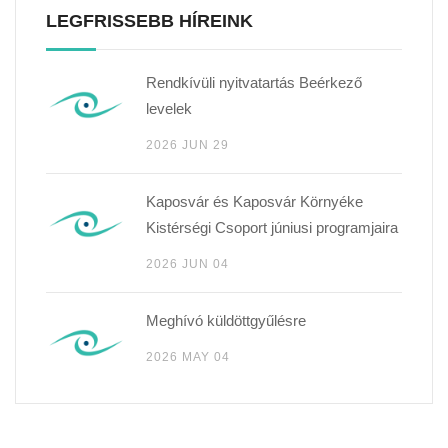
LEGFRISSEBB HÍREINK
Rendkívüli nyitvatartás Beérkező
levelek
2026 JUN 29
Kaposvár és Kaposvár Környéke
Kistérségi Csoport júniusi programjaira
2026 JUN 04
Meghívó küldöttgyűlésre
2026 MAY 04