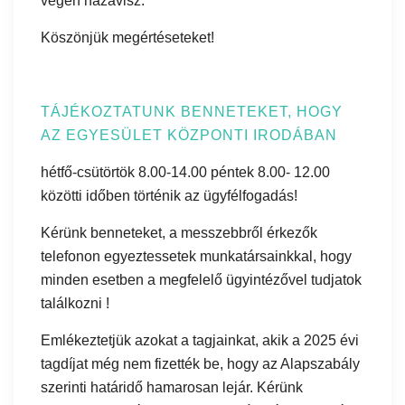
végén hazavisz.
Köszönjük megértéseteket!
TÁJÉKOZTATUNK BENNETEKET, HOGY
AZ EGYESÜLET KÖZPONTI IRODÁBAN
hétfő-csütörtök 8.00-14.00 péntek 8.00- 12.00
közötti időben történik az ügyfélfogadás!
Kérünk benneteket, a messzebbről érkezők
telefonon egyeztessetek munkatársainkkal, hogy
minden esetben a megfelelő ügyintézővel tudjatok
találkozni !
Emlékeztetjük azokat a tagjainkat, akik a 2025 évi
tagdíjat még nem fizették be, hogy az Alapszabály
szerinti határidő hamarosan lejár. Kérünk