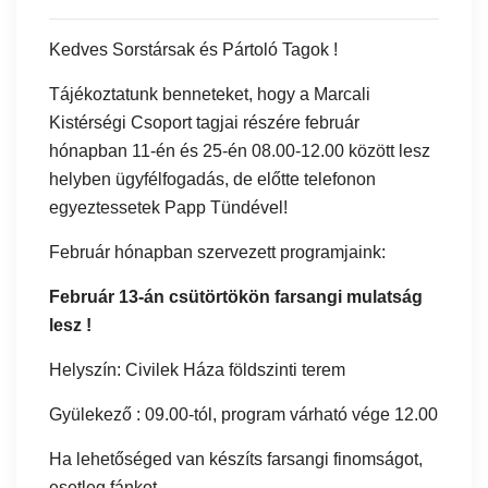
Kedves Sorstársak és Pártoló Tagok !
Tájékoztatunk benneteket, hogy a Marcali
Kistérségi Csoport tagjai részére február
hónapban 11-én és 25-én 08.00-12.00 között lesz
helyben ügyfélfogadás, de előtte telefonon
egyeztessetek Papp Tündével!
Február hónapban szervezett programjaink:
Február 13-án csütörtökön farsangi mulatság
lesz !
Helyszín: Civilek Háza földszinti terem
Gyülekező : 09.00-tól, program várható vége 12.00
Ha lehetőséged van készíts farsangi finomságot,
esetleg fánkot .