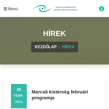
Menü
HÍREK
KEZDŐLAP
HÍREK
05
Marcali kistérség februári
FEBR.
programja
2025