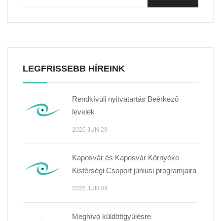
LEGFRISSEBB HÍREINK
Rendkívüli nyitvatartás Beérkező
levelek
2026 JUN 29
Kaposvár és Kaposvár Környéke
Kistérségi Csoport júniusi programjaira
2026 JUN 04
Meghívó küldöttgyűlésre