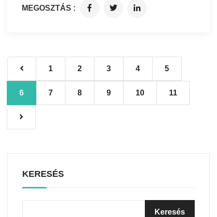
MEGOSZTÁS :
1
2
3
4
5
6
7
8
9
10
11
KERESÉS