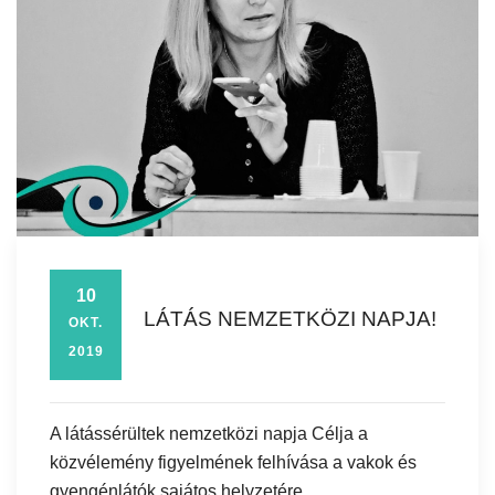
10
LÁTÁS NEMZETKÖZI NAPJA!
OKT.
2019
A látássérültek nemzetközi napja Célja a
közvélemény figyelmének felhívása a vakok és
gyengénlátók sajátos helyzetére...