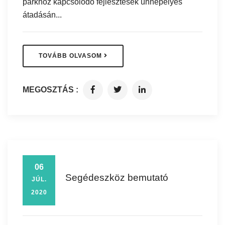
parkhoz kapcsolódó fejlesztések ünnepélyes
átadásán...
TOVÁBB OLVASOM
MEGOSZTÁS :
06
Segédeszköz bemutató
JÚL.
2020