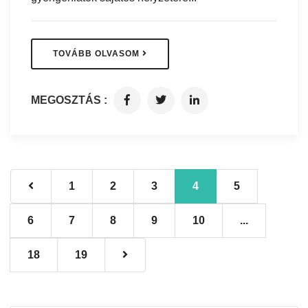
TOVÁBB OLVASOM
MEGOSZTÁS :
1
2
3
4
5
6
7
8
9
10
...
18
19