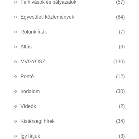
Felhívások és pályázatok
(57)
Egyesületi közlemények
(64)
Rólunk írták
(7)
Állás
(3)
MVGYOSZ
(130)
Portré
(12)
Irodalom
(30)
Videók
(2)
Kistérségi hírek
(34)
Így látjuk
(3)