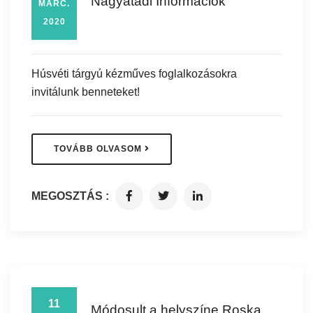
Nagyatádi Információk
MÁRC.
2020
Húsvéti tárgyú kézműves foglalkozásokra
invitálunk benneteket!
TOVÁBB OLVASOM
MEGOSZTÁS :
11
Módosult a helyszíne Roska