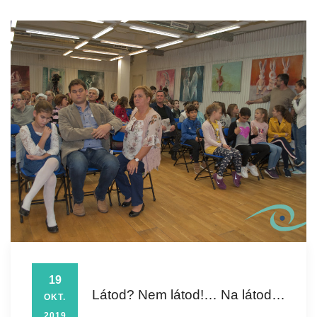
19
Látod? Nem látod!… Na látod…
OKT.
2019