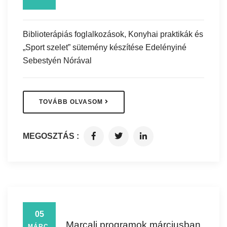
Biblioterápiás foglalkozások, Konyhai praktikák és
„Sport szelet” sütemény készítése Edelényiné
Sebestyén Nórával
TOVÁBB OLVASOM
MEGOSZTÁS :
05
Marcali programok márciusban
MÁRC.