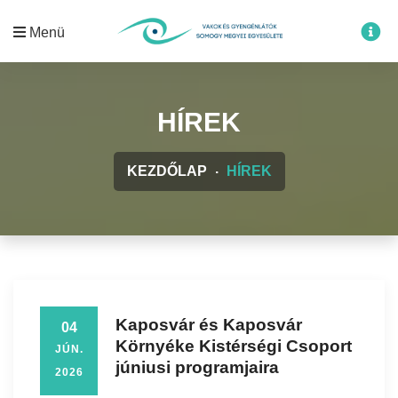
Menü
HÍREK
KEZDŐLAP
HÍREK
Kaposvár és Kaposvár
04
Környéke Kistérségi Csoport
JÚN.
júniusi programjaira
2026