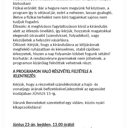
biztosítani
Fizikai erőnlét: Bár a hegyre nem megyünk fel közösen, a
program így is sétával jár, ezért a nehezen, lassan gyalogló,
illetve a fizikai terhelést nem bíró tagjainkat sajnos nem
tudjuk fogadni.
Étkezés: A meghívásos fagylaltozáson kívül a kirándulás
alatt az étkezés önellátó, így kérjük, hozzatok magatokkal
elegendő útravalót (szendvicset, folyadékot), vagy
készüljetek a helyszíni vásárlásra.
Öltözet: Kérjük, hogy a kirándulásra az időjárásnak
megfelelő ruházatban és kényelmes, stabil cipőben
érkezzetek, hiszen a nap folyamán többet fogunk sétálni!
Korhatár: A rendezvényre gyermekek nem jöhetnek, a
programon kizárólag felnőttek vehetnek részt.
A PROGRAMON VALÓ RÉSZVÉTEL FELTÉTELE A
JELENTKEZÉS:
Kérjük, hogy a részvételi szándékotokat a hajó- és
vonatjegy árának befizetésével jelezzétek az egyesület
irodájában JÚNIUS 15-ig.
Várunk Benneteket szeretettel egy vidám, közös nyári
kikapcsolódásra!
Június 23-án, kedden, 13.00 órától