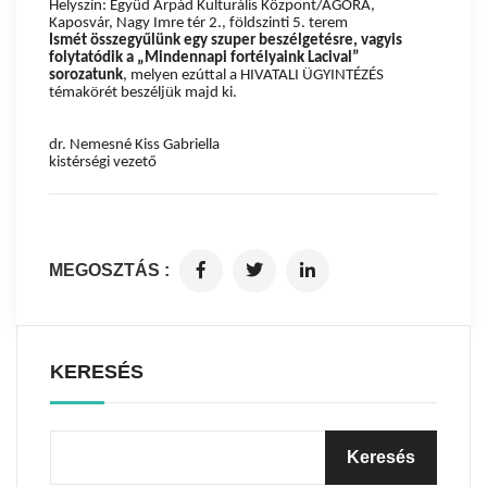
Helyszín: Együd Árpád Kulturális Központ/AGÓRA,
Kaposvár, Nagy Imre tér 2., földszinti 5. terem
Ismét összegyűlünk egy szuper beszélgetésre, vagyis
folytatódik a „Mindennapi fortélyaink Lacival”
sorozatunk
, melyen ezúttal a HIVATALI ÜGYINTÉZÉS
témakörét beszéljük majd ki.
dr. Nemesné Kiss Gabriella
kistérségi vezető
MEGOSZTÁS :
KERESÉS