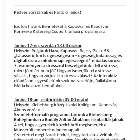
Kedves Sorstársak és Pártoló Tagok!
Ezúton hívunk Benneteket a Kaposvár és Kaposvár
Környéke Kistérségi Csoport júniusi programjaira:
Június 17-én, szerdán 13.00 órakor,
Helyszín: Polgárok Háza, Kaposvár, Bajcsy-Zs. u. 58.
„Látássérülten is egészségesen – egészségtudatosság és
digitalizáció a mindennapi egészségért” előadás sorozat
7. eseményén a stresszről beszélgetünk
– Mi a stressz,
miért jó miért nem jó? Hogyan ismerjük fel a stressz-
választ, hogyan zárjuk le a stressz választ? Az interaktív
előadáson egyesületünk szakmai vezetője, Ballai Anna
Mária kalauzol bennünket.
Június 18-án, csütörtökön 09.00 órától,
Helyszín: Klebelsberg Középiskolai Kollégium, Kaposvár,
Álmos vezér u. 1.
Szemléletformáló programot tartunk a Klebelsberg
Kollégiumban a Kodály Zoltán Általános Iskola diákjainak.
A cél, hogy a gyerekek közelebbről megismerjék a
látássérült emberek mindennapjait.
Szeretettel meghívunk titeket, hogy tartsatok velünk, és