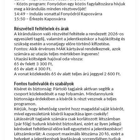
- Közös program: Fonyódon egy közös fagylaltozásra hívjuk
meg a kirándulás minden résztvevőjét!
14:49 – Indulás vonattal Fonyódról Kaposvárra
15:50 – Érkezés Kaposvárra
Részvételi feltételek és árak
A kiránduláson való részvétel feltétele a rendezett 2026-os
egyesületi tagdíj, valamint a jelentkezéskor a hajóköltség és
szükség esetén a vonatjegy előre történő kifizetése.
Fontos: Akik érvényes MÁK kártyával rendelkeznek, azok
számára az utazás teljes mértékben ingyenes!
Utazási költségek hajóval oda-vissza:
65 év felett 3 300 Ft,
65 év alatt 4 300 Ft.
A vonat közlekedés 65 év alatt teljes árú jeggyel 2 600 Ft.
Fontos tudnivalók és szabályok
Kíséret és biztonság: Pártoló tagjaink aktívan segítik a
csoport közlekedését a nap folyamán. Mindannyiunk
biztonsága érdekében a kísérők is részt vesznek a teljes
programon.
Kérjük, hogy lehetőség szerint hozz magaddal saját kísérőt,
mivel egyesületünk kísérői kapacitása igen csekély!
Látássérült tagjaink számára csak korlátozott létszámban
(pár főig) tudunk kísérést biztosítani, ezért az ilyen jellegű
kéréseket feltétlenül előre kell egyeztetni a jelentkezéskor!
Létszámkorlát: A csoport maximális létszáma 20 fő, ezért a
helyeket a jelentkezések leadásának sorrendjében tudjuk