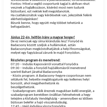
színesítsétek a délelőttöt a jelenlétetekkel, történeteitekkel!
Fontos: Mivel a segítő csoportunk tagjai is aktívan részt
vesznek a foglalkozáson, kísérést most nem tudunk
biztosítani, ezt nektek kell megoldanotok.
Ha csatlakoznátok vagy kérdésetek van, jelezzétek felénk
elérhetőségeinken!
Bízunk benne, hogy együtt még többet tehetünk a
befogadásért.
Június 22-én, hétfőn irány a magyar tenger!
De ez nemcsak egy sima kirándulás lesz! Fonyód és
Badacsony között szeljük a hullámokat, aztán
Badacsonyban megkóstolhatjátok a helyi finomságokat,
melyet egy fagyizással zárunk le majd Fonyódon.
Részletes program és menetrend:
07:20 – Indulás Kaposvárról vonattal Fonyódra
09:30 – Indulás a fonyódi hajóállomásról menetrend
szerinti Bahart járattal Badacsonyba
- Közös program: A Badacsony-hegyre csoportosan nem
sétálunk fel, helyette meglátogatunk egy kellemes helyi
borozót, ahol megpihenhetünk és
beszélgethetünk.
- Szabadprogram: Akik éreznek magukban kellő energiát, a
szabadprogram keretében önállóan felmehetnek a hegy
tetejére a Kisfaludy Vendégházig – amennyiben ez időben
biztosan belefér a hajó visszaindulásáig.
12:45 – Hajó indulása vissza Fonyódra