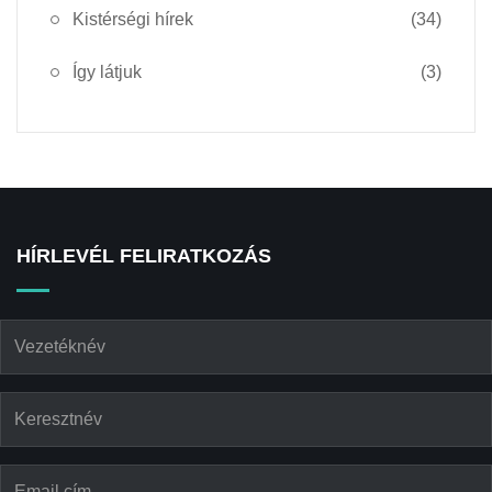
Kistérségi hírek
(34)
Így látjuk
(3)
HÍRLEVÉL FELIRATKOZÁS